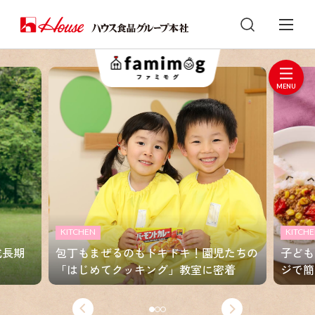
KITCHEN
KITCH
成長期
包丁もまぜるのもドキドキ！園児たちの
子ども
「はじめてクッキング」教室に密着
ジで簡