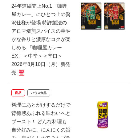
24年連続売上No.1「咖喱
屋カレー」にひとつ上の贅
沢仕様が登場 特許製法の
アロマ焙煎スパイスの華や
かな香りと濃厚なコクが楽
しめる 「咖喱屋カレー
EX」＜中辛＞＜辛口＞
2026年8月10日（月）新発
売
商品
ハウス食品
料理にあとがけするだけで
背徳感あふれる味わいへと
ブースト！ どんな料理も
自分好みに、にんにくの旨