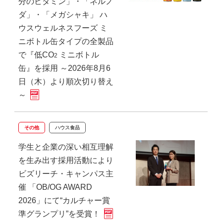
分のビタミン」・「ネルノ
ダ」・「メガシャキ」 ハ
ウスウェルネスフーズ ミ
ニボトル缶タイプの全製品
で『低CO
ミニボトル
2
缶』を採用 ～2026年8月6
日（木）より順次切り替え
～
その他
ハウス食品
学生と企業の深い相互理解
を生み出す採用活動により
ビズリーチ・キャンパス主
催 「OB/OG AWARD
2026」にて“カルチャー賞
準グランプリ”を受賞！