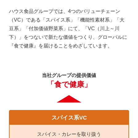
かつては生命維持のために栄養を
ハウス食品グループでは、4つのバリューチェーン
「摂る」ことが必要でしたが
（VC）である「スパイス系」「機能性素材系」「大
今はただ栄養を摂れば良いのではなく、
豆系」「付加価値野菜系」にて、「VC（川上～川
年齢、性別、体格、季節・・・などによって
下）」をつないで新たな価値をつくり、グローバルに
摂らなければいけない栄養や、
『食で健康』を届けることをめざしています。
減らすべき栄養も異なります。
また、誰かと一緒に食べることで
笑顔になれる
当社グループの提供価値
「食で健康」
忙しい中でもホッとできる、
食べると何だか元気になれるといった
「おいしい」や「幸せ」といった気持ちも、ずっと大
切にしていきたい。
スパイス系VC
食で未来の体をつくる
食で自分や家族、身近な人の体をケアできる
スパイス・カレーを取り扱う