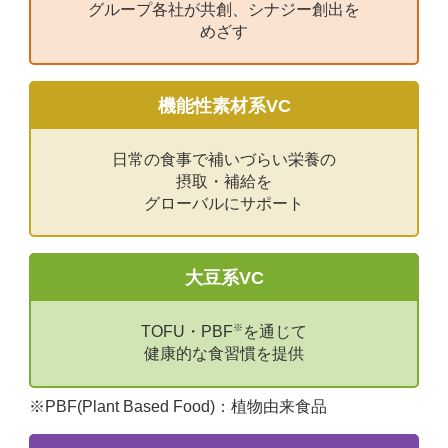
グループ各社が共創、
シナジー創出を
ハウス食品グループは、人生100年時代に、
めざす
この食の大切さを一人でも
多くの方に感じてもらいたい。
機能性素材系VC
健康への関心の有無や
経済格差などに関わらず
日常の食事で補いづらい栄養の
誰もがイキイキと
摂取・補給を
健康に笑顔で過ごせる社会にするため
グローバルにサポート
食べることの楽しさ・大切さを
商品やサービスなどを通じて
大豆系VC
提供し続けていきます。
※
TOFU・PBF
を通じて
健康的な食習慣を提供
※PBF(Plant Based Food)：植物由来食品