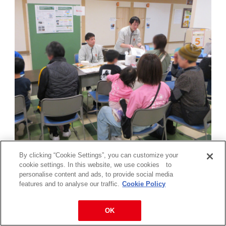
令和7年度食育フェスティバル
By clicking “Cookie Settings”, you can customize your
（弘前市教育委員会）（2025年11月）
cookie settings. In this website, we use cookies to
personalise content and ads, to provide social media
features and to analyse our traffic.
Cookie Policy
イベントや製品寄贈活動など
OK