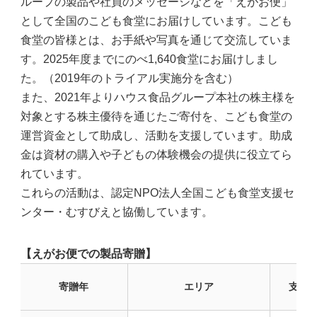
ループの製品や社員のメッセージなどを「えがお便」
として全国のこども食堂にお届けしています。こども
食堂の皆様とは、お手紙や写真を通じて交流していま
す。2025年度までにのべ1,640食堂にお届けしまし
た。（2019年のトライアル実施分を含む）
また、2021年よりハウス食品グループ本社の株主様を
対象とする株主優待を通じたご寄付を、こども食堂の
運営資金として助成し、活動を支援しています。助成
金は資材の購入や子どもの体験機会の提供に役立てら
れています。
これらの活動は、認定NPO法人全国こども食堂支援セ
ンター・むすびえと協働しています。
【えがお便での製品寄贈】
寄贈年
エリア
支援