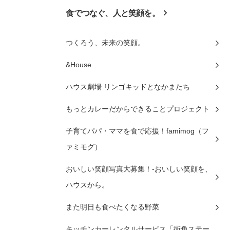
食でつなぐ、人と笑顔を。
つくろう、未来の笑顔。
&House
ハウス劇場 リンゴキッドとなかまたち
もっとカレーだからできることプロジェクト
子育てパパ・ママを食で応援！famimog（フ
ァミモグ）
おいしい笑顔写真大募集！-おいしい笑顔を、
ハウスから。
また明日も食べたくなる野菜
キッチンカーレンタルサービス「街角ステー