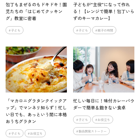
包丁もまぜるのもドキドキ！園
子どもが“主役”になって作れ
児たちの「はじめてクッキン
る！【レンジで簡単！包丁いら
グ」教室に密着
ずのキーマカレー】
子ども
子ども
親子の時間
「マカロニグラタンクイックア
忙しい毎日に！味付カレーパウ
ップ」でマンネリ知らず！忙し
ダーで簡単＆飽きない食卓
い日でも、あっという間に本格
子ども
お役立ち
おうちグラタン
製品開発ストーリー
子ども
お役立ち