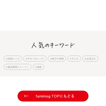
時短レシピ
やみつきレシピ
親子の時間
子ども
お役立ち
製品開発ストーリー
家族
famimog TOPにもどる