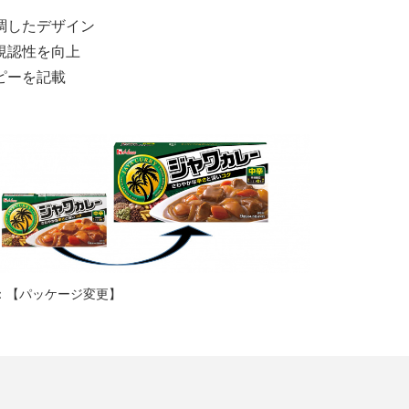
調したデザイン
視認性を向上
ピーを記載
：【パッケージ変更】